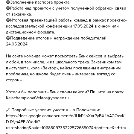
🔵Заполнение паспорта проекта.
🔵Работа над проектом с учетом полученной обратной связи
от заказчика.
🔵Итоговая презентацией работы команд в рамках проектно-
исследовательской конференции 17.05.2024 в очном или
дистанционном формате.
🔵Подведение итогов и награждение победителей
24.05.2024.
На сайте команда может посмотреть Банк кейсов и выбрать
любой, в том числе, и из школьного трека. Заказчиком там
выступает школа «Вектор», кейсы посвящены внутренним
проблемам, но школе будет очень интересен взгляд со
стороны.
Хотели бы пополнить Банк своим кейсом? Пишите на почту:
KeischempionatVektor@yandex.ru
🔗 Подробные условия участия – в Положении:
https://docs.google.com/document/d/1LIkP4sXVrPyBX4hAGOxvKl
DJXypAFEkY/edit?
usp=sharing&ouid=106880973522257268507&rtpof=true&sd=tru
e