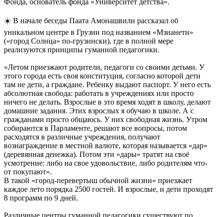
Фонда, основатель фонда «Университет детства».
☀️ В начале беседы Паата Амонашвили рассказал об
уникальном центре в Грузии под названием «Мзианети»
(«город Солнца» по-грузински), где в полной мере
реализуются принципы гуманной педагогики.
«Летом приезжают родители, педагоги со своими детьми. У
этого города есть своя конституция, согласно которой дети
там не дети, а граждане. Ребенку выдают паспорт. У него есть
абсолютная свобода: работать в учреждениях или просто
ничего не делать. Взрослые в это время ходят в школу, делают
домашние задания. Этих взрослых я обучаю в школе. А с
гражданами просто общаюсь. У них свободная жизнь. Утром
собираются в Парламенте, решают все вопросы, потом
расходятся в различные учреждения, получают
вознаграждение в местной валюте, которая называется «дар»
(деревянная денежка). Потом эти «дары» тратят на своё
усмотрение: либо на свое удовольствие, либо родителям что-
от покупают».
В такой «город-перевертыш обычной жизни» приезжает
каждое лето порядка 2500 гостей. И взрослые, и дети проходят
8 программ по 9 дней.
Различные центры гуманной педагогики существуют по