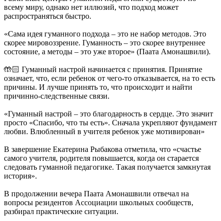
всему миру, однако нет иллюзий, что подход может
распространяться быстро.
«Сама идея гуманного подхода – это не набор методов. Это
скорее мировоззрение. Гуманность – это скорее внутреннее
состояние, а методы – это уже второе» (Паата Амонашвили).
🤲🏻 Гуманный настрой начинается с принятия. Принятие
означает, что, если ребенок от чего-то отказывается, на то есть
причины. И лучше принять то, что происходит и найти
причинно-следственные связи.
«Гуманный настрой – это благодарность в сердце. Это значит
просто «Спасибо, что ты есть». Сначала укрепляют фундамент
любви. Влюбленный в учителя ребенок уже мотивирован»
В завершение Екатерина Рыбакова отметила, что «счастье
самого учителя, родителя повышается, когда он старается
следовать гуманной педагогике. Такая получается замкнутая
история».
В продолжении вечера Паата Амонашвили отвечал на
вопросы резидентов Ассоциации школьных сообществ,
разбирал практические ситуации.